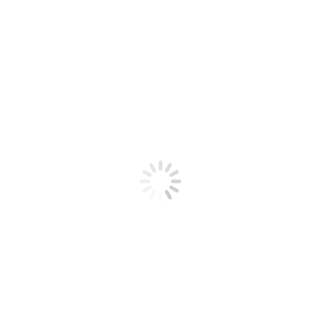
Zoom
Details
Vészhelyzet
Drámapedagógia
,
Kisiskolásoknak
2020.07.17.
Az egészségmegőrzésről és a segítségnyújtásrólNevelési célú